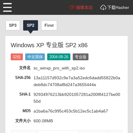
捐赠本站
下载Hasher
SP3
SP2
First
Windows XP 专业版 SP2 x86
32位
中文简体
2004-08-26
专业版
文件名
sc_winxp_pro_with_sp2.iso
SHA-256
13a11157d932c9e7a3a52edc6dadd55822b0a
deb8dc74708af8d247a3655444e
SHA-1
92934976213bb9201057281a200f84127be00
50d
MD5
a1ba6a76c995c453c5b12ec5c1ab4a67
文件大小
600.08MB