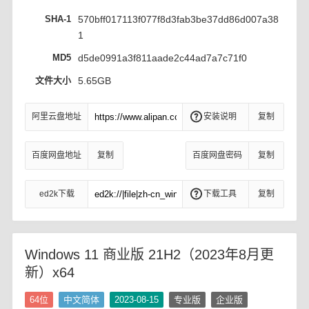
SHA-1
570bff017113f077f8d3fab3be37dd86d007a38
1
MD5
d5de0991a3f811aade2c44ad7a7c71f0
文件大小
5.65GB
阿里云盘地址
安装说明
复制
百度网盘地址
复制
百度网盘密码
复制
ed2k下载
下载工具
复制
Windows 11 商业版 21H2（2023年8月更
新）x64
64位
中文简体
2023-08-15
专业版
企业版