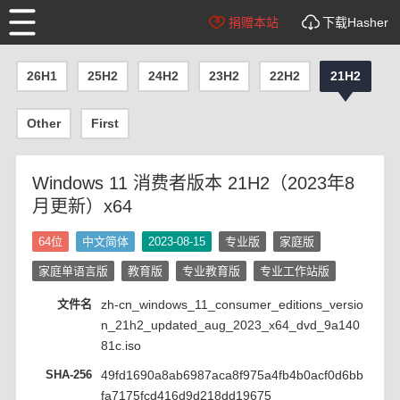
捐赠本站
下载Hasher
26H1
25H2
24H2
23H2
22H2
21H2
Other
First
Windows 11 消费者版本 21H2（2023年8
月更新）x64
64位
中文简体
2023-08-15
专业版
家庭版
家庭单语言版
教育版
专业教育版
专业工作站版
文件名
zh-cn_windows_11_consumer_editions_versio
n_21h2_updated_aug_2023_x64_dvd_9a140
81c.iso
SHA-256
49fd1690a8ab6987aca8f975a4fb4b0acf0d6bb
fa7175fcd416d9d218dd19675