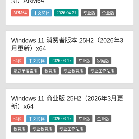
新）ARM64
ARM64
中文简体
2026-04-21
专业版
企业版
Windows 11 消费者版本 25H2（2026年3
月更新）x64
64位
中文简体
2026-03-17
专业版
家庭版
家庭单语言版
教育版
专业教育版
专业工作站版
Windows 11 商业版 25H2（2026年3月更
新）x64
64位
中文简体
2026-03-17
专业版
企业版
教育版
专业教育版
专业工作站版