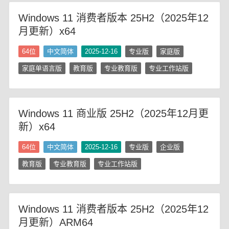
Windows 11 消费者版本 25H2（2025年12
月更新）x64
64位
中文简体
2025-12-16
专业版
家庭版
家庭单语言版
教育版
专业教育版
专业工作站版
Windows 11 商业版 25H2（2025年12月更
新）x64
64位
中文简体
2025-12-16
专业版
企业版
教育版
专业教育版
专业工作站版
Windows 11 消费者版本 25H2（2025年12
月更新）ARM64