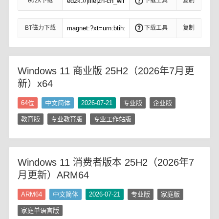
ed2k下载
下载工具
复制
BT磁力下载
下载工具
复制
Windows 11 商业版 25H2（2026年7月更
新）x64
64位
中文简体
2026-07-21
专业版
企业版
教育版
专业教育版
专业工作站版
Windows 11 消费者版本 25H2（2026年7
月更新）ARM64
ARM64
中文简体
2026-07-21
专业版
家庭版
家庭单语言版