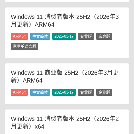
Windows 11 消费者版本 25H2（2026年3
月更新）ARM64
ARM64
中文简体
2026-03-17
专业版
家庭版
家庭单语言版
Windows 11 商业版 25H2（2026年3月更
新）ARM64
ARM64
中文简体
2026-03-17
专业版
企业版
Windows 11 消费者版本 25H2（2026年2
月更新）x64