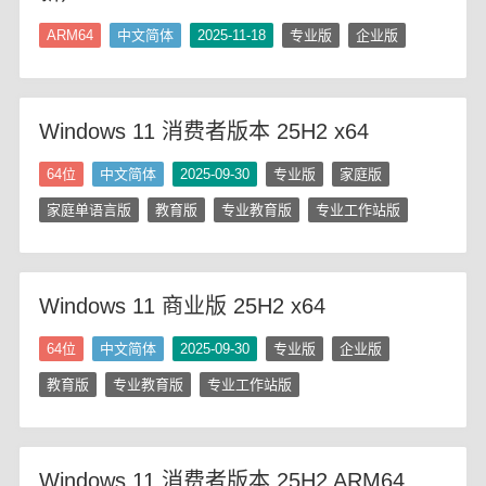
ARM64
中文简体
2025-11-18
专业版
企业版
Windows 11 消费者版本 25H2 x64
64位
中文简体
2025-09-30
专业版
家庭版
家庭单语言版
教育版
专业教育版
专业工作站版
Windows 11 商业版 25H2 x64
64位
中文简体
2025-09-30
专业版
企业版
教育版
专业教育版
专业工作站版
Windows 11 消费者版本 25H2 ARM64