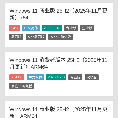
Windows 11 商业版 25H2（2025年11月更
新）x64
64位
中文简体
2025-11-18
专业版
企业版
教育版
专业教育版
专业工作站版
Windows 11 消费者版本 25H2（2025年11
月更新）ARM64
ARM64
中文简体
2025-11-18
专业版
家庭版
家庭单语言版
Windows 11 商业版 25H2（2025年11月更
新）ARM64