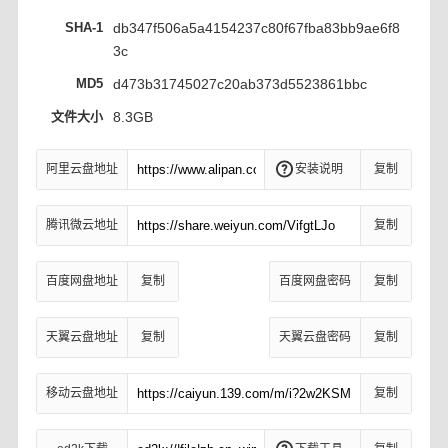
SHA-1
db347f506a5a4154237c80f67fba83bb9ae6f8
3c
MD5
d473b31745027c20ab373d5523861bbc
文件大小
8.3GB
阿里云盘地址
安装说明
复制
腾讯微云地址
复制
百度网盘地址
复制
百度网盘密码
复制
天翼云盘地址
复制
天翼云盘密码
复制
移动云盘地址
复制